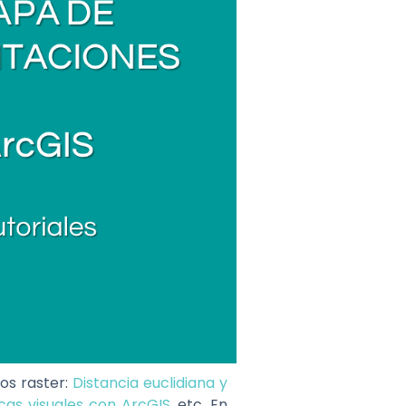
os raster:
Distancia euclidiana y
cas visuales con ArcGIS
, etc. En