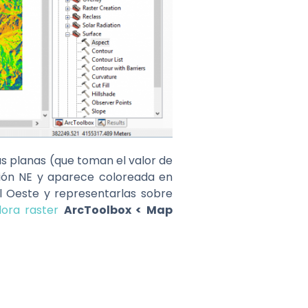
as planas (que toman el valor de
ación NE y aparece coloreada en
l Oeste y representarlas sobre
dora raster
ArcToolbox < Map