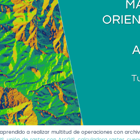
 aprendido a realizar multitud de operaciones con archiv
IS
,
unión de raster con ArcGIS
,
calculadora raster,
cuen