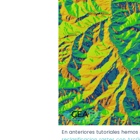
En anteriores tutoriales hemos
reclasificacion raster con ArcG