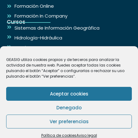
Formación Online
Formación In Company
Cursos
Sistemas de Información Geográfica
Hidrología-Hidráulica
Arquitectura
Ingeniería
GEASIG utiliza cookies propias y de terceros para analizar la
Contacto
actividad de nuestra web. Puedes aceptar todas las cookies
info@geasig.com
pulsando el botón “Aceptar” o configurarlas o rechazar su uso
pulsando el botón “Ver preferencias”.
+34 695 18 25 76
Las Rozas de Madrid España
Aceptar cookies
Denegado
GEASIG. Especialistas en SIG y Medio Ambiente © 2026
Ver preferencias
Aviso legal y Política de Privacidad
Política de cookies (UE)
Política de cookies
Aviso legal
Condiciones de Venta