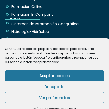
Formación Online
Formación In Company
Cursos
Sistemas de Información Geográfica
Hidrología-Hidráulica
Arquitectura
Ingeniería
GEASIG utiliza cookies propias y de terceros para analizar la
Contacto
actividad de nuestra web. Puedes aceptar todas las cookies
info@geasig.com
pulsando el botón “Aceptar” o configurarlas o rechazar su uso
pulsando el botón “Ver preferencias”.
+34 695 18 25 76
Las Rozas de Madrid España
Aceptar cookies
Denegado
GEASIG. Especialistas en SIG y Medio Ambiente © 2026
Ver preferencias
Aviso legal y Política de Privacidad
Política de cookies (UE)
Política de cookies
Aviso legal
Condiciones de Venta