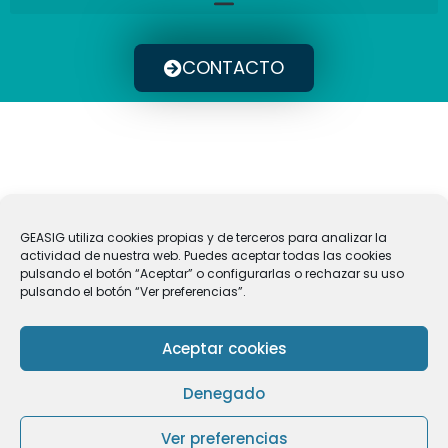
CONTACTO
¿Para qué sirve QGIS?
GEASIG utiliza cookies propias y de terceros para analizar la
actividad de nuestra web. Puedes aceptar todas las cookies
pulsando el botón “Aceptar” o configurarlas o rechazar su uso
pulsando el botón “Ver preferencias”.
QGIS
es un software GIS
gratuito
y de
código
abierto
que permite
almacenar
,
gestionar
y
Aceptar cookies
analizar
la
información espacial
de forma
precisa. Es una tecnología básica en la toma
Denegado
de decisiones en diversos campos como el
Ver preferencias