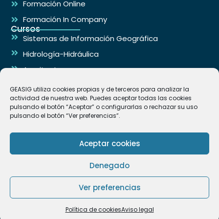
Formación Online
Formación In Company
Cursos
Sistemas de Información Geográfica
Hidrología-Hidráulica
Arquitectura
Ingeniería
GEASIG utiliza cookies propias y de terceros para analizar la
Contacto
actividad de nuestra web. Puedes aceptar todas las cookies
info@geasig.com
pulsando el botón “Aceptar” o configurarlas o rechazar su uso
pulsando el botón “Ver preferencias”.
+34 695 18 25 76
Las Rozas de Madrid España
Aceptar cookies
Denegado
GEASIG. Especialistas en SIG y Medio Ambiente © 2026
Ver preferencias
Aviso legal y Política de Privacidad
Política de cookies (UE)
Política de cookies
Aviso legal
Condiciones de Venta